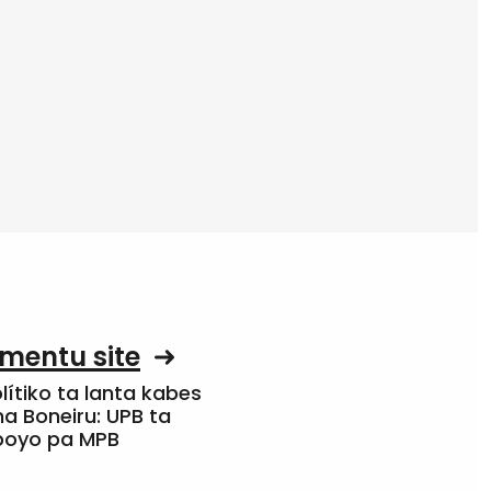
mentu site
olítiko ta lanta kabes
a Boneiru: UPB ta
apoyo pa MPB