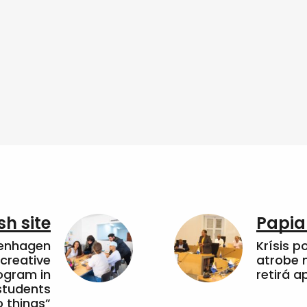
sh site
Papia
penhagen
Krísis p
 creative
atrobe n
ogram in
retirá 
students
 things”