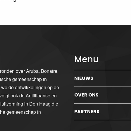
Menu
gronden over Aruba, Bonaire,
NIEUWS
ibische gemeenschap in
n we de ontwikkelingen op de
OVER ONS
volgt ook de Antilliaanse en
luitvorming in Den Haag die
PARTNERS
sche gemeenschap in