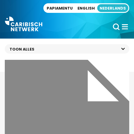
Direct naar artikel
PAPIAMENTU
ENGLISH
NEDERLANDS