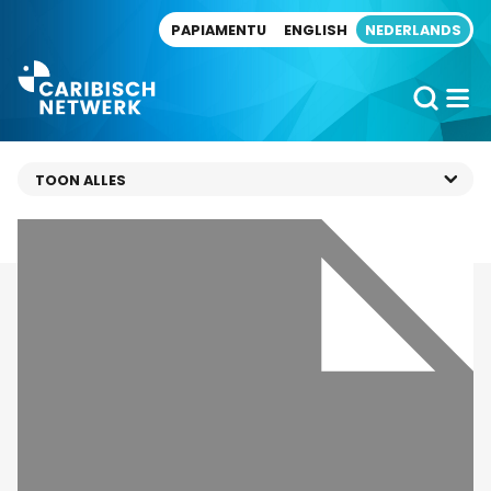
Direct naar artikel
PAPIAMENTU
ENGLISH
NEDERLANDS