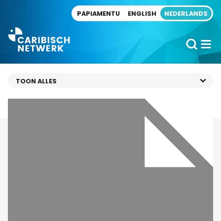
Direct naar artikel
PAPIAMENTU
ENGLISH
NEDERLANDS