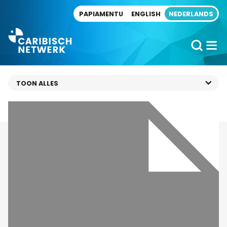
Direct naar artikel
PAPIAMENTU
ENGLISH
NEDERLANDS