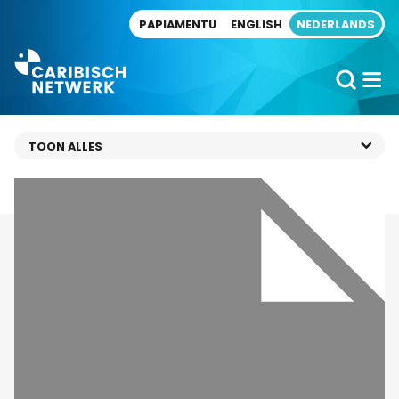
Direct naar artikel
PAPIAMENTU
ENGLISH
NEDERLANDS