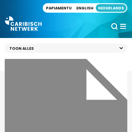
Direct naar artikel
PAPIAMENTU
ENGLISH
NEDERLANDS