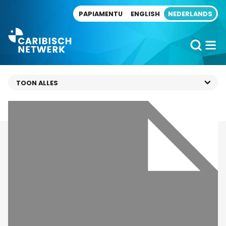
Direct naar artikel
PAPIAMENTU
ENGLISH
NEDERLANDS