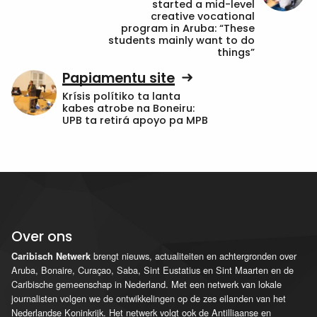
started a mid-level
creative vocational
program in Aruba: “These
students mainly want to do
things”
Papiamentu site
Krísis polítiko ta lanta
kabes atrobe na Boneiru:
UPB ta retirá apoyo pa MPB
Over ons
brengt nieuws, actualiteiten en achtergronden over
Caribisch Netwerk
Aruba, Bonaire, Curaçao, Saba, Sint Eustatius en Sint Maarten en de
Caribische gemeenschap in Nederland. Met een netwerk van lokale
journalisten volgen we de ontwikkelingen op de zes eilanden van het
Nederlandse Koninkrijk. Het netwerk volgt ook de Antilliaanse en