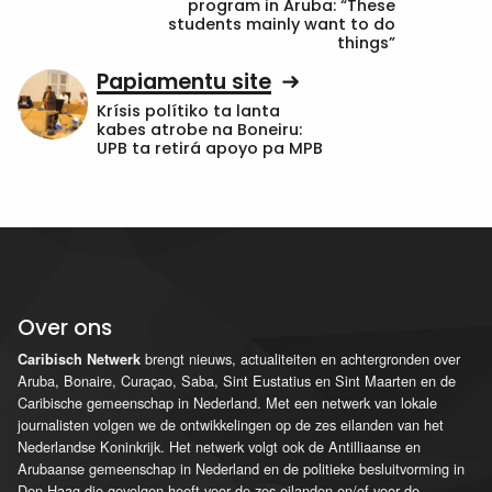
program in Aruba: “These
students mainly want to do
things”
Papiamentu site
Krísis polítiko ta lanta
kabes atrobe na Boneiru:
UPB ta retirá apoyo pa MPB
Over ons
brengt nieuws, actualiteiten en achtergronden over
Caribisch Netwerk
Aruba, Bonaire, Curaçao, Saba, Sint Eustatius en Sint Maarten en de
Caribische gemeenschap in Nederland. Met een netwerk van lokale
journalisten volgen we de ontwikkelingen op de zes eilanden van het
Nederlandse Koninkrijk. Het netwerk volgt ook de Antilliaanse en
Arubaanse gemeenschap in Nederland en de politieke besluitvorming in
Den Haag die gevolgen heeft voor de zes eilanden en/of voor de