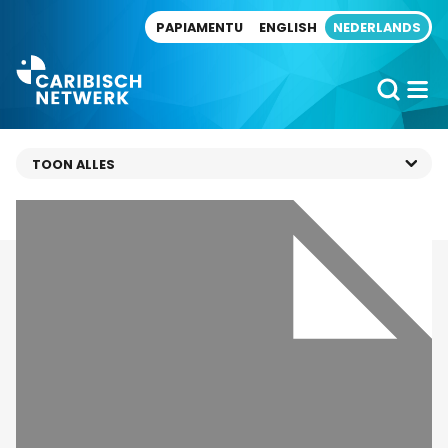
Direct naar artikel
PAPIAMENTU
ENGLISH
NEDERLANDS