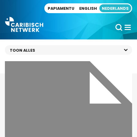
Direct naar artikel
PAPIAMENTU
ENGLISH
NEDERLANDS