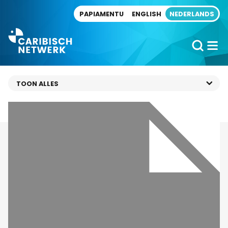
Direct naar artikel
PAPIAMENTU
ENGLISH
NEDERLANDS