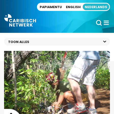
Direct naar artikel
PAPIAMENTU
ENGLISH
NEDERLANDS