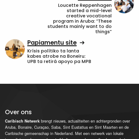
Loucette Reppenhagen
started a mid-level
creative vocational
program in Aruba: “These
students mainly want to do
things”
Papiamentu site
Krísis polítiko ta lanta
kabes atrobe na Boneiru:
UPB ta retirá apoyo pa MPB
Over ons
brengt nieuws, actualiteiten en achtergronden over
Caribisch Netwerk
Aruba, Bonaire, Curaçao, Saba, Sint Eustatius en Sint Maarten en de
Caribische gemeenschap in Nederland. Met een netwerk van lokale