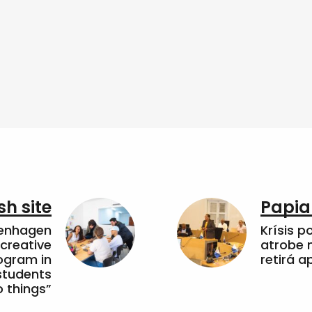
sh site
Papia
penhagen
Krísis p
 creative
atrobe n
ogram in
retirá 
students
 things”