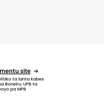
mentu site
olítiko ta lanta kabes
a Boneiru: UPB ta
apoyo pa MPB