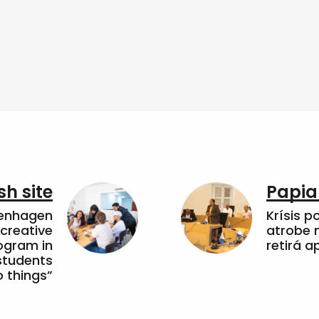
sh site
Papia
penhagen
Krísis p
 creative
atrobe n
ogram in
retirá 
students
 things”