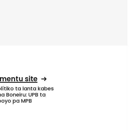
mentu site
olítiko ta lanta kabes
a Boneiru: UPB ta
apoyo pa MPB