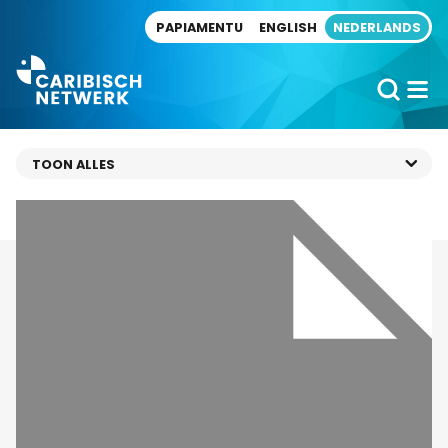
Direct naar artikel
PAPIAMENTU
ENGLISH
NEDERLANDS