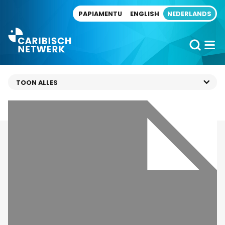
Direct naar artikel
PAPIAMENTU
ENGLISH
NEDERLANDS