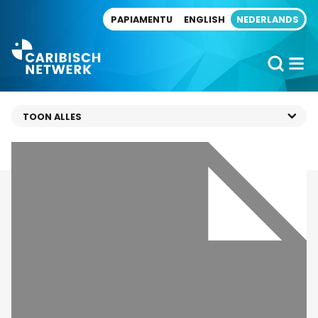
Direct naar artikel
PAPIAMENTU
ENGLISH
NEDERLANDS