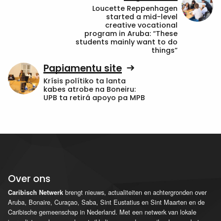
Loucette Reppenhagen
started a mid-level
creative vocational
program in Aruba: “These
students mainly want to do
things”
Papiamentu site
Krísis polítiko ta lanta
kabes atrobe na Boneiru:
UPB ta retirá apoyo pa MPB
Over ons
brengt nieuws, actualiteiten en achtergronden over
Caribisch Netwerk
Aruba, Bonaire, Curaçao, Saba, Sint Eustatius en Sint Maarten en de
Caribische gemeenschap in Nederland. Met een netwerk van lokale