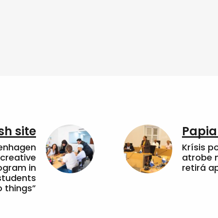
sh site
Papia
penhagen
Krísis p
 creative
atrobe n
ogram in
retirá 
students
 things”