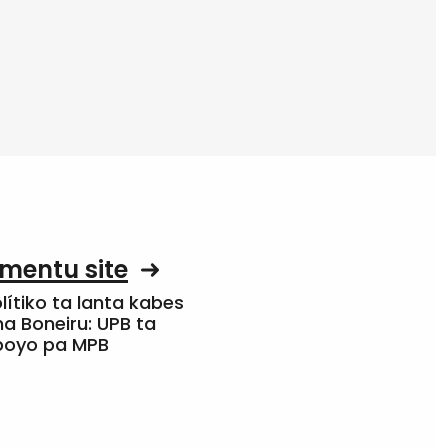
mentu site
olítiko ta lanta kabes
a Boneiru: UPB ta
apoyo pa MPB