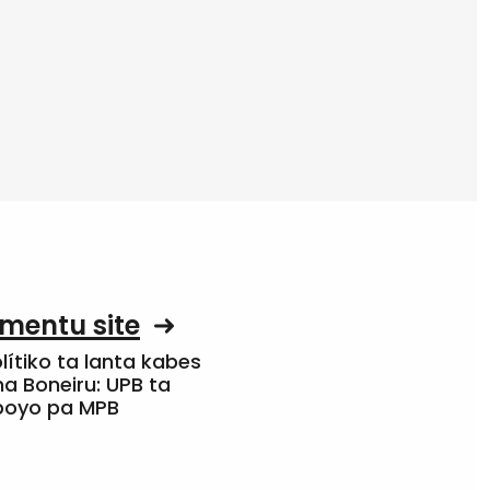
mentu site
olítiko ta lanta kabes
a Boneiru: UPB ta
apoyo pa MPB