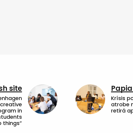
sh site
Papia
penhagen
Krísis p
 creative
atrobe n
ogram in
retirá 
students
 things”