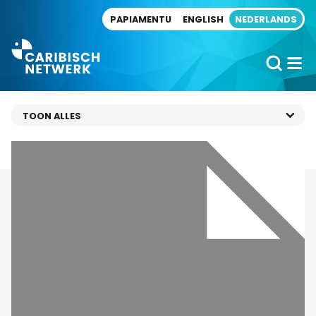
Direct naar artikel
PAPIAMENTU
ENGLISH
NEDERLANDS