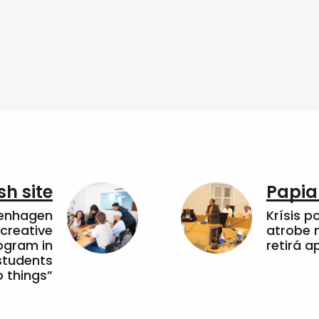
sh site
Papia
penhagen
Krísis p
 creative
atrobe n
ogram in
retirá 
students
 things”