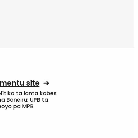
mentu site
olítiko ta lanta kabes
a Boneiru: UPB ta
apoyo pa MPB