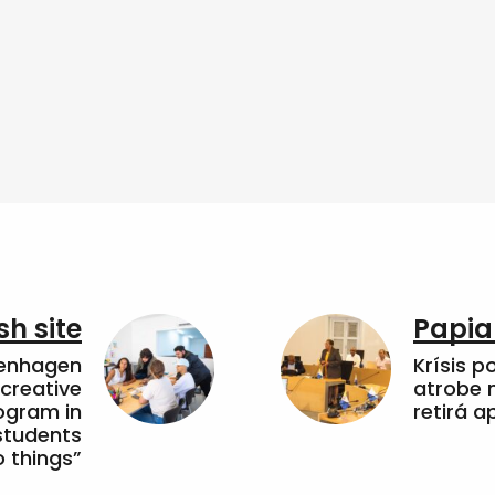
sh site
Papia
penhagen
Krísis p
 creative
atrobe n
ogram in
retirá 
students
 things”