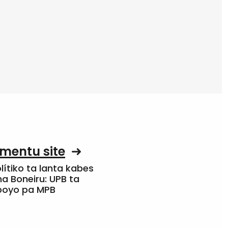
mentu site
olítiko ta lanta kabes
a Boneiru: UPB ta
apoyo pa MPB