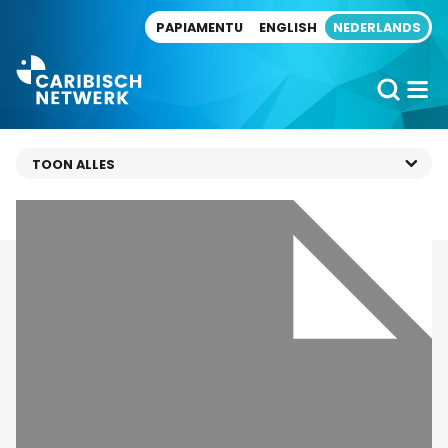
Direct naar artikel
PAPIAMENTU
ENGLISH
NEDERLANDS