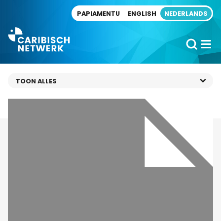
Direct naar artikel
PAPIAMENTU
ENGLISH
NEDERLANDS