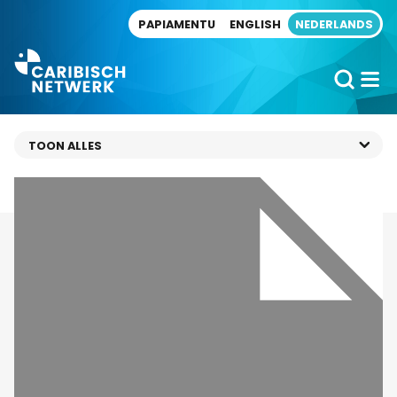
Direct naar artikel
PAPIAMENTU
ENGLISH
NEDERLANDS