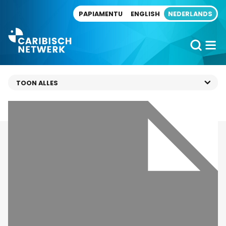
Direct naar artikel
PAPIAMENTU
ENGLISH
NEDERLANDS