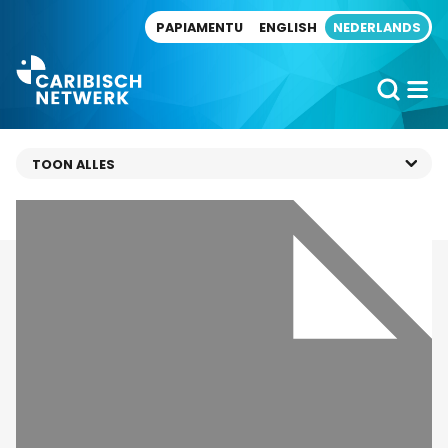
Direct naar artikel
PAPIAMENTU
ENGLISH
NEDERLANDS