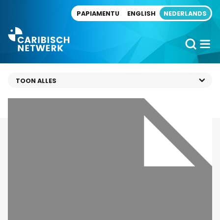
Direct naar artikel
PAPIAMENTU
ENGLISH
NEDERLANDS