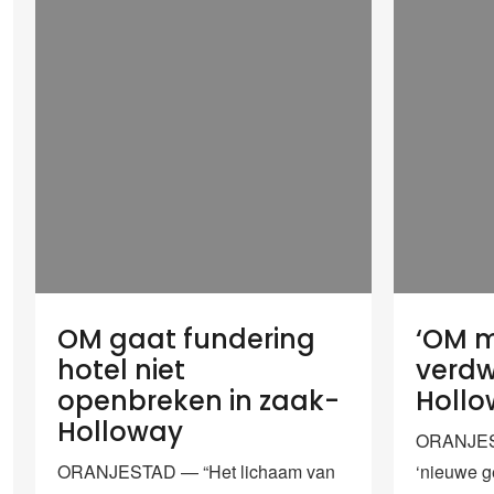
OM gaat fundering
‘OM m
hotel niet
verdw
openbreken in zaak-
Hollo
Holloway
ORANJES
ORANJESTAD — “Het lichaam van
‘nieuwe ge