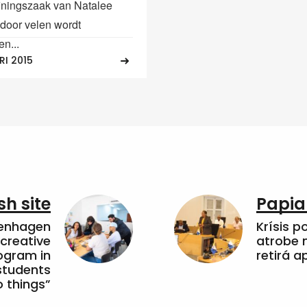
jningszaak van Natalee
door velen wordt
n...
RI 2015
sh site
Papia
penhagen
Krísis p
 creative
atrobe n
ogram in
retirá 
students
 things”