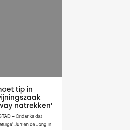
oet tip in
ijningszaak
way natrekken’
TAD – Ondanks dat
tuige’ Jurriën de Jong in