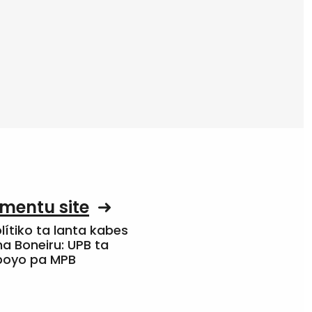
mentu site
olítiko ta lanta kabes
a Boneiru: UPB ta
apoyo pa MPB