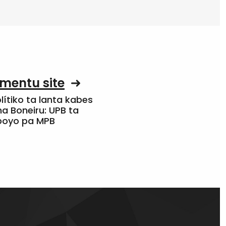
mentu site
olítiko ta lanta kabes
a Boneiru: UPB ta
apoyo pa MPB