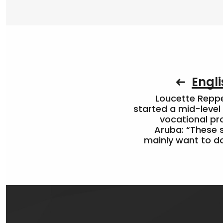
Engli
Loucette Rep
started a mid-level
vocational pr
Aruba: “These 
mainly want to do