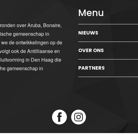
Menu
gronden over Aruba, Bonaire,
NIEUWS
ibische gemeenschap in
n we de ontwikkelingen op de
OVER ONS
volgt ook de Antilliaanse en
luitvorming in Den Haag die
PARTNERS
sche gemeenschap in