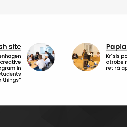
sh site
Papia
penhagen
Krísis p
 creative
atrobe n
ogram in
retirá 
students
 things”