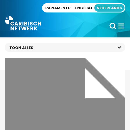
Direct naar artikel
PAPIAMENTU
ENGLISH
NEDERLANDS