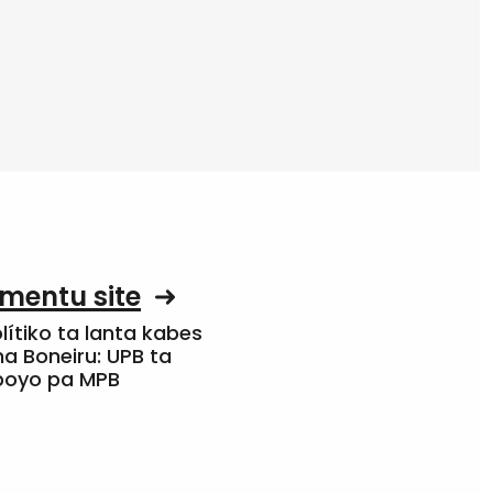
mentu site
olítiko ta lanta kabes
a Boneiru: UPB ta
apoyo pa MPB