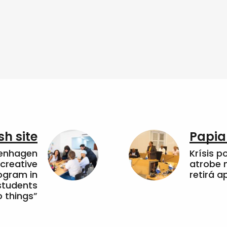
sh site
Papia
penhagen
Krísis p
 creative
atrobe n
ogram in
retirá 
students
 things”