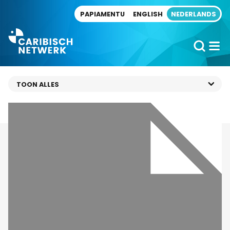
Direct naar artikel
PAPIAMENTU
ENGLISH
NEDERLANDS