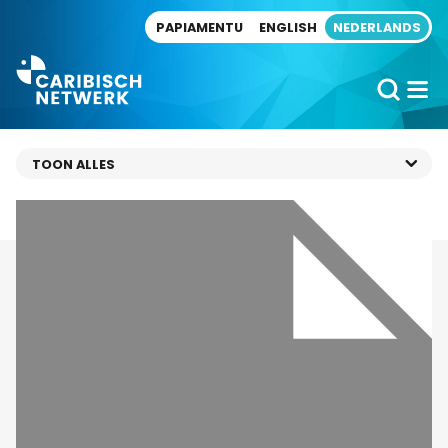
Direct naar artikel
PAPIAMENTU
ENGLISH
NEDERLANDS