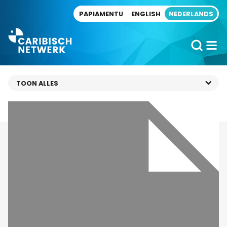
Direct naar artikel
PAPIAMENTU
ENGLISH
NEDERLANDS