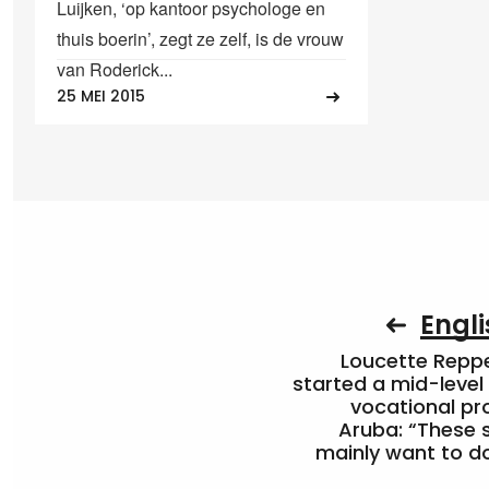
Luijken, ‘op kantoor psychologe en
thuis boerin’, zegt ze zelf, is de vrouw
van Roderick...
25 MEI 2015
Engli
Loucette Rep
started a mid-level
vocational pr
Aruba: “These 
mainly want to do