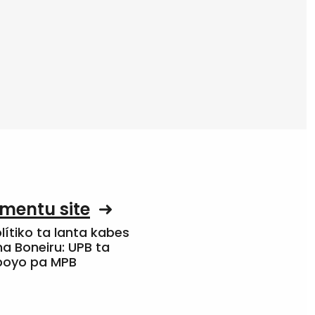
mentu site
olítiko ta lanta kabes
a Boneiru: UPB ta
apoyo pa MPB