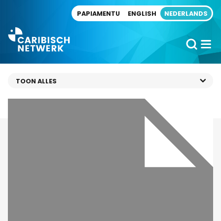
Direct naar artikel
PAPIAMENTU
ENGLISH
NEDERLANDS