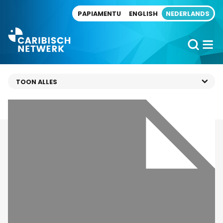
Direct naar artikel
PAPIAMENTU
ENGLISH
NEDERLANDS