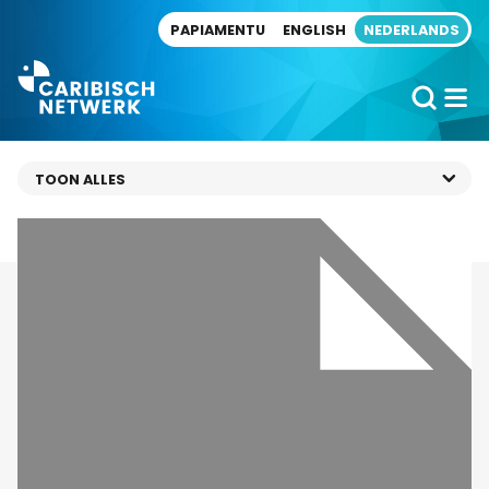
Direct naar artikel
PAPIAMENTU
ENGLISH
NEDERLANDS