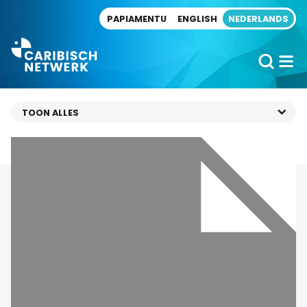
Direct naar artikel
PAPIAMENTU
ENGLISH
NEDERLANDS