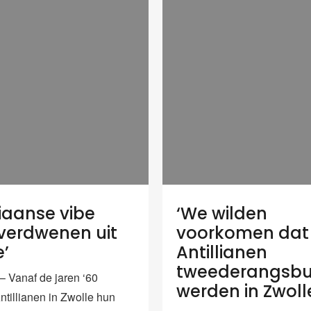
liaanse vibe
‘We wilden
 verdwenen uit
voorkomen dat
e’
Antillianen
tweederangsbu
Vanaf de jaren ‘60
werden in Zwoll
ntillianen in Zwolle hun