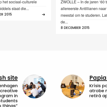
 het sociaal-culturele
ZWOLLE – In de jaren ‘60 
iddels staat die...
allereerste Antillianen naar
ER 2015
meestal om te studeren. Lat
de...
8 DECEMBER 2015
sh site
Papia
penhagen
Krísis p
 creative
atrobe n
ogram in
retirá 
students
 things”