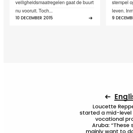
veiligheidsmaatregelen gaat de buurt
stempel op
nu vooruit. Toch...
leven. Inm
10 DECEMBER 2015
9 DECEMB
Engli
Loucette Rep
started a mid-level
vocational pr
Aruba: “These 
mainly want to do