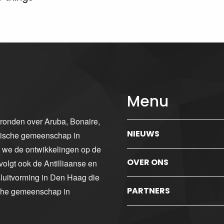
Menu
gronden over Aruba, Bonaire,
NIEUWS
ibische gemeenschap in
n we de ontwikkelingen op de
OVER ONS
volgt ook de Antilliaanse en
luitvorming in Den Haag die
PARTNERS
sche gemeenschap in