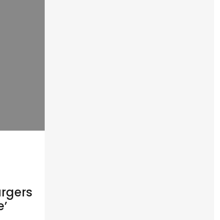
rgers
e’