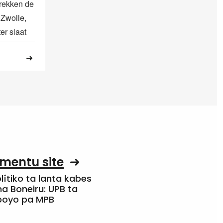
trekken de
 Zwolle,
er slaat
mentu site
olítiko ta lanta kabes
a Boneiru: UPB ta
apoyo pa MPB