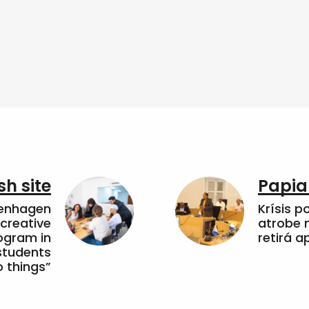
sh site
Papia
penhagen
Krísis p
 creative
atrobe n
ogram in
retirá 
students
 things”