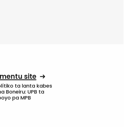
mentu site
olítiko ta lanta kabes
a Boneiru: UPB ta
apoyo pa MPB