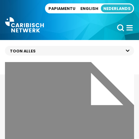
Direct naar artikel
PAPIAMENTU
ENGLISH
NEDERLANDS