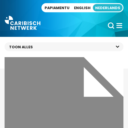
Direct naar artikel
PAPIAMENTU
ENGLISH
NEDERLANDS