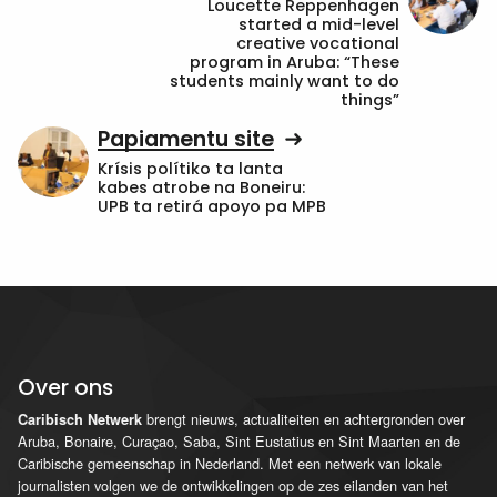
Loucette Reppenhagen
started a mid-level
creative vocational
program in Aruba: “These
students mainly want to do
things”
Papiamentu site
Krísis polítiko ta lanta
kabes atrobe na Boneiru:
UPB ta retirá apoyo pa MPB
Over ons
brengt nieuws, actualiteiten en achtergronden over
Caribisch Netwerk
Aruba, Bonaire, Curaçao, Saba, Sint Eustatius en Sint Maarten en de
Caribische gemeenschap in Nederland. Met een netwerk van lokale
journalisten volgen we de ontwikkelingen op de zes eilanden van het