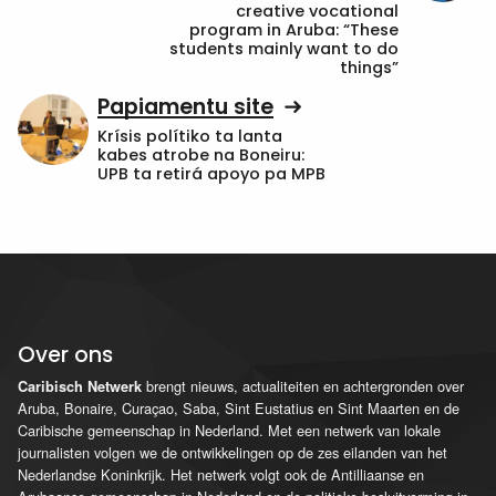
creative vocational
program in Aruba: “These
students mainly want to do
things”
Papiamentu site
Krísis polítiko ta lanta
kabes atrobe na Boneiru:
UPB ta retirá apoyo pa MPB
Over ons
brengt nieuws, actualiteiten en achtergronden over
Caribisch Netwerk
Aruba, Bonaire, Curaçao, Saba, Sint Eustatius en Sint Maarten en de
Caribische gemeenschap in Nederland. Met een netwerk van lokale
journalisten volgen we de ontwikkelingen op de zes eilanden van het
Nederlandse Koninkrijk. Het netwerk volgt ook de Antilliaanse en