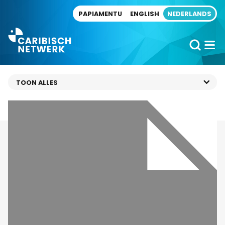
Direct naar artikel
PAPIAMENTU
ENGLISH
NEDERLANDS